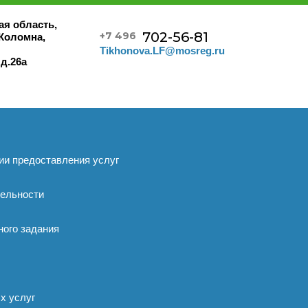
ая область,
702-56-81
+7 496
 Коломна,
Tikhonova.LF@mosreg.ru
 д.26а
ии предоставления услуг
тельности
ого задания
х услуг