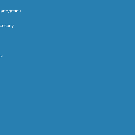
чреждения
 сезону
ы